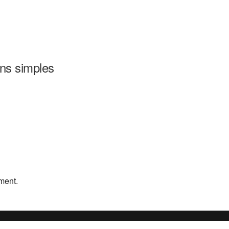
ndrier Google
iCalendar
ins simples
ment.